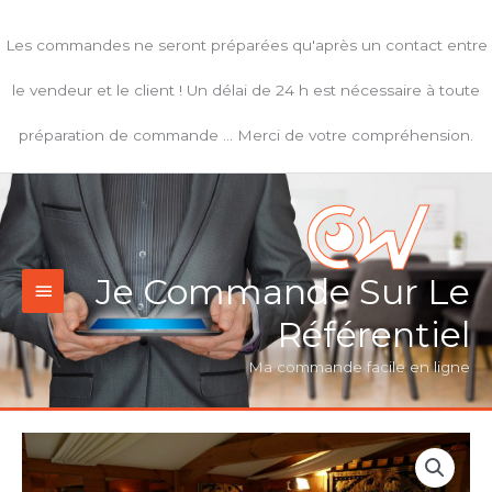
Aller
au
Les commandes ne seront préparées qu'après un contact entre
contenu
le vendeur et le client ! Un délai de 24 h est nécessaire à toute
préparation de commande ... Merci de votre compréhension.
Je Commande Sur Le
Menu
principal
Référentiel
Ma commande facile en ligne