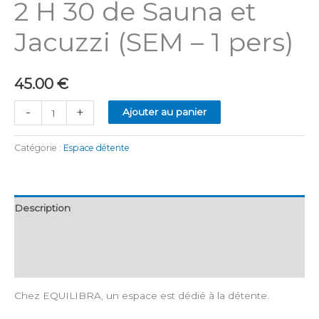
2 H 30 de Sauna et
Jacuzzi (SEM – 1 pers)
45.00
€
quantité
-
+
Ajouter au panier
de
2
Catégorie :
Espace détente
H
30
de
Description
Sauna
et
Avis (0)
Jacuzzi
More Products
(SEM
-
Chez EQUILIBRA, un espace est dédié à la détente.
1