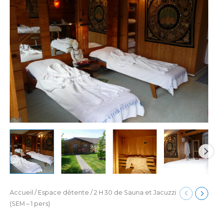
Accueil
/
Espace détente
/ 2 H 30 de Sauna et Jacuzzi
(SEM – 1 pers)