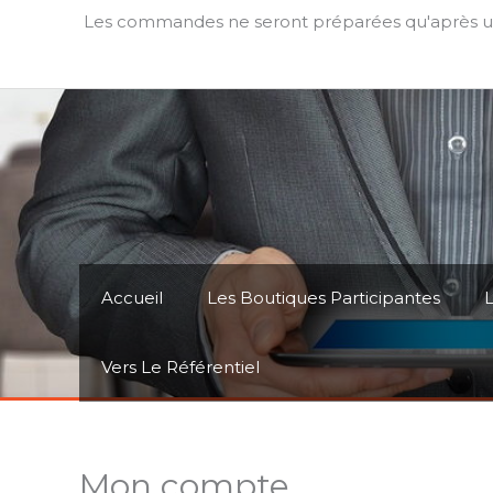
Aller
Les commandes ne seront préparées qu'après un c
au
contenu
Accueil
Les Boutiques Participantes
L
Vers Le Référentiel
Mon compte