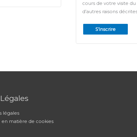
cours de votre visite du
d’autres raisons décrit
S’inscrire
 Légales
 légales
e en matière de cookies